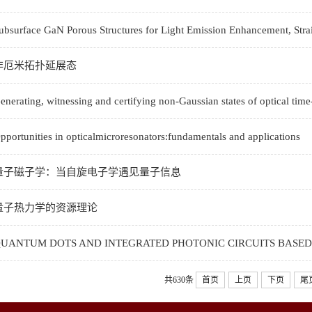
ace GaN Porous Structures for Light Emission Enhancement, Strain
非厄米拓扑延展态
ing, witnessing and certifying non-Gaussian states of optical time-
nities in opticalmicroresonators:fundamentals and applications
量子磁子学：当自旋电子学遇见量子信息
量子热力学的资源理论
TUM DOTS AND INTEGRATED PHOTONIC CIRCUITS BASED P
共630条
首页
上页
下页
尾